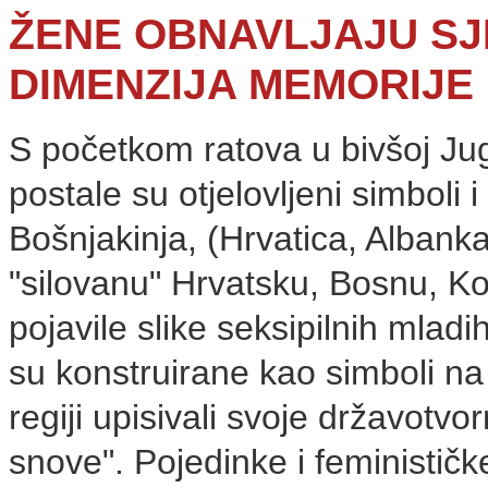
ŽENE OBNAVLJAJU S
DIMENZIJA MEMORIJE
S početkom ratova u bivšoj Jugo
postale su otjelovljeni simboli
Bošnjakinja, (Hrvatica, Albanka,
"silovanu" Hrvatsku, Bosnu, K
pojavile slike seksipilnih mla
su konstruirane kao simboli na 
regiji upisivali svoje državotvo
snove". Pojedinke i feministič