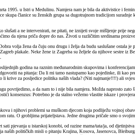
ta 1995. u Istri u Medulinu. Namjera nam je bila da aktivistice i femi
ce skupa članice su ženskih grupa sa dugotrajnom tradicijom suradnje koj
ušati a ne intervenirati, ne pitati, ne iznijeti svoje mišljenje prije n
ćimo da njena priča dopre do nas. Životi u različitim sredinama proizveli
Dobra volja žena da čuju onu drugu i želja da budu saslušane ostala je p
a Zagreb plakale. Neke žene iz Zagreba su željele da njihove sestre iz 
.
poslijednjih godina na raznim međunarodnim skupovima i konferencijama.
 odgovoriti na pitanja: Da li mi tamo nastupamo kao pojedinke, ili kao p
 li krive za posljedice politika naših vlada? (Niti najmanje!!!!) ali svj
povrijedimo, a da nam to i nije bila namjera. Možda naprosto zato što 
stići konsenzus: Potrebno je da stalno vežemo vlastite iskaze i provj
rakova i njihovi problemi sa muškom djecom koja podliježu vojnoj obave
šlom ratu. O grobljima prijateljstava. Jedne drugima pričale smo o svo
sati pjevanja u istarskoj konobi, od razine mama/tata/ja, od djetinjstva 
anja naših političkih misli o pitanju Krajina, Kosova, Jasenovca, Bleib