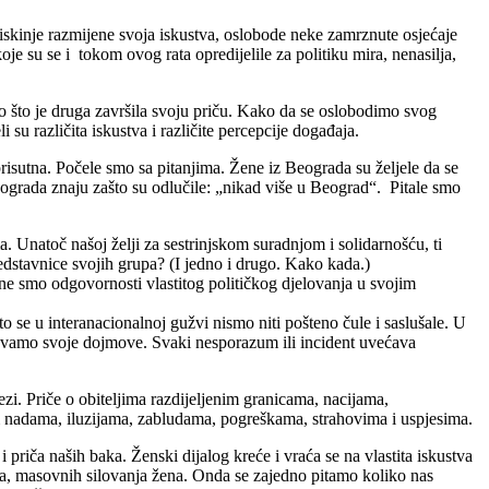
niskinje razmijene svoja iskustva, oslobode neke zamrznute osjećaje
e su se i tokom ovog rata opredijelile za politiku mira, nenasilja,
ego što je druga završila svoju priču. Kako da se oslobodimo svog
 su različita iskustva i različite percepcije događaja.
risutna. Počele smo sa pitanjima. Žene iz Beograda su željele da se
Beograda znaju zašto su odlučile: „nikad više u Beograd“. Pitale smo
 Unatoč našoj želji za sestrinjskom suradnjom i solidarnošću, ti
redstavnice svojih grupa? (I jedno i drugo. Kako kada.)
esne smo odgovornosti vlastitog političkog djelovanja u svojim
se u interanacionalnoj gužvi nismo niti pošteno čule i saslušale. U
eravamo svoje dojmove. Svaki nesporazum ili incident uvećava
zi. Priče o obiteljima razdijeljenim granicama, nacijama,
jim nadama, iluzijama, zabludama, pogreškama, strahovima i uspjesima.
i priča naših baka. Ženski dijalog kreće i vraća se na vlastita iskustva
urga, masovnih silovanja žena. Onda se zajedno pitamo koliko nas