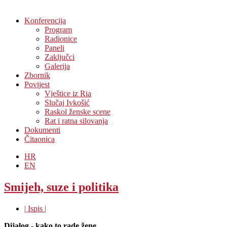
Konferencija
Program
Radionice
Paneli
Zaključci
Galerija
Zbornik
Povijest
Vještice iz Ria
Slučaj Ivkošić
Raskol ženske scene
Rat i ratna silovanja
Dokumenti
Čitaonica
HR
EN
Smijeh, suze i politika
| Ispis |
Dijalog - kako to rade žene