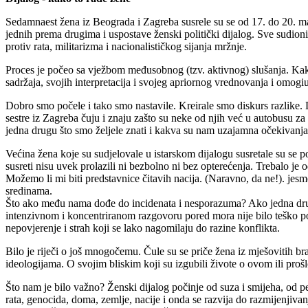
Sedamnaest žena iz Beograda i Zagreba susrele su se od 17. do 20. mar
jednih prema drugima i uspostave ženski politički dijalog. Sve sudioni
protiv rata, militarizma i nacionalističkog sijanja mržnje.
Proces je počeo sa vježbom međusobnog (tzv. aktivnog) slušanja. Kako sl
sadržaja, svojih interpretacija i svojeg apriornog vrednovanja i omogiu
Dobro smo počele i tako smo nastavile. Kreirale smo diskurs razlike. 
sestre iz Zagreba čuju i znaju zašto su neke od njih već u autobusu z
jedna drugu što smo željele znati i kakva su nam uzajamna očekivanja
Većina žena koje su sudjelovale u istarskom dijalogu susretale su se 
susreti nisu uvek prolazili ni bezbolno ni bez opterećenja. Trebalo je
Možemo li mi biti predstavnice čitavih nacija. (Naravno, da ne!). jesmo
sredinama.
Što ako među nama dođe do incidenata i nesporazuma? Ako jedna drugu 
intenzivnom i koncentriranom razgovoru pored mora nije bilo teško po
nepovjerenje i strah koji se lako nagomilaju do razine konflikta.
Bilo je riječi o još mnogočemu. Čule su se priče žena iz mješovitih b
ideologijama. O svojim bliskim koji su izgubili živote o ovom ili pro
Što nam je bilo važno? Ženski dijalog počinje od suza i smijeha, od pet 
rata, genocida, doma, zemlje, nacije i onda se razvija do razmijenjiv