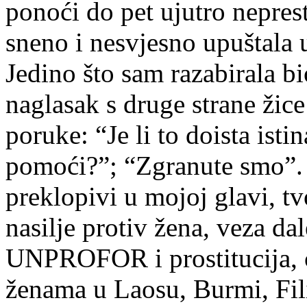
ponoći do pet ujutro nepres
sneno i nesvjesno upuštala
Jedino što sam razabirala bi
naglasak s druge strane žic
poruke: “Je li to doista i
pomoći?”; “Zgranute smo”. 
preklopivi u mojoj glavi, t
nasilje protiv žena, veza da
UNPROFOR i prostitucija, 
ženama u Laosu, Burmi, Fil