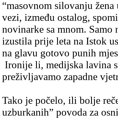
“masovnom silovanju žena u
vezi, između ostalog, spom
novinarke sa mnom. Samo n
izustila prije leta na Istok u
na glavu gotovo punih mjese
Ironije li, medijska lavina 
preživljavamo zapadne vjet
Tako je počelo, ili bolje re
uzburkanih” povoda za osniv