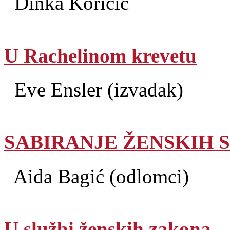
Dinka Koričić
U Rachelinom krevetu
Eve Ensler (izvadak)
SABIRANJE ŽENSKIH SJ
Aida Bagić (odlomci)
U službi ženskih zakona