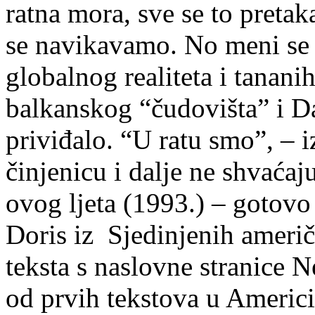
ratna mora, sve se to preta
se navikavamo. No meni se 
globalnog realiteta i tanani
balkanskog “čudovišta” i D
priviđalo. “U ratu smo”, – iz
činjenicu i dalje ne shvaćaj
ovog ljeta (1993.) – gotovo
Doris iz Sjedinjenih ameri
teksta s naslovne stranice 
od prvih tekstova u Americ